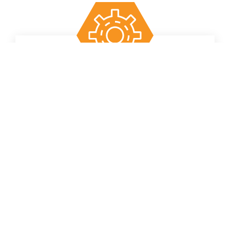
Улучшение развития
Энтеронормин с Йодис+Se положительно влияет
на развитие пчел, Вы получите здоровую,
продуктивную пасеку – устойчивую к
заболеваниям, стрессовым нагрузкам и
неблагоприятным факторам.